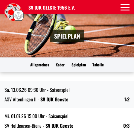
SV DJK GEESTE 1956 E.V.
SPIELPLAN
Allgemeines
Kader
Spielplan
Tabelle
Sa. 13.06.26
09:30 Uhr
- Saisonspiel
ASV Altenlingen II -
SV DJK Geeste
1:2
Mi. 01.07.26
15:00 Uhr
- Saisonspiel
SV Holthausen-Biene -
SV DJK Geeste
0:3