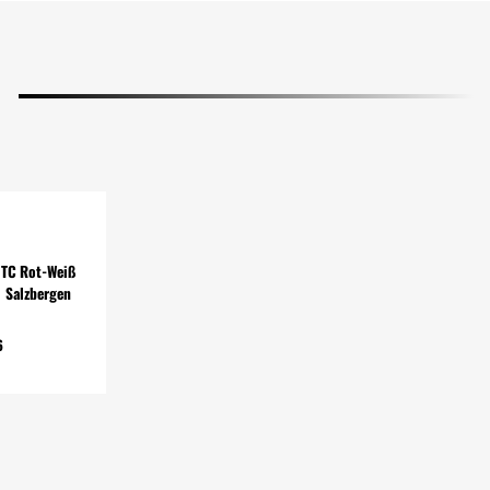
TC Rot-Weiß
Salzbergen
6